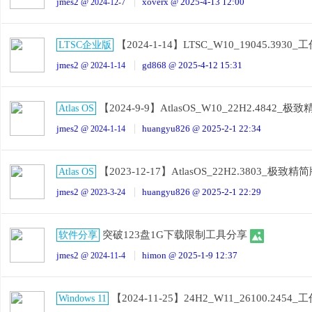
jmes2
xoverx
2025-4-13 12:00
@ 2024-12-7
@
【2024-1-14】LTSC_W10_19045.39
LTSC企业版
jmes2
gd868
2025-4-12 15:31
@ 2024-1-14
@
【2024-9-9】AtlasOS_W10_22H2.4842_极
Atlas OS
jmes2
huangyu826
2025-2-1 22:34
@ 2024-1-14
@
【2023-12-17】AtlasOS_22H2.3803_极致精
Atlas OS
jmes2
huangyu826
2025-2-1 22:29
@ 2023-3-24
@
突破123盘1G下载限制工具分享
软件分享
jmes2
himon
2025-1-9 12:37
@ 2024-11-4
@
【2024-11-25】24H2_W11_26100.24
Windows 11