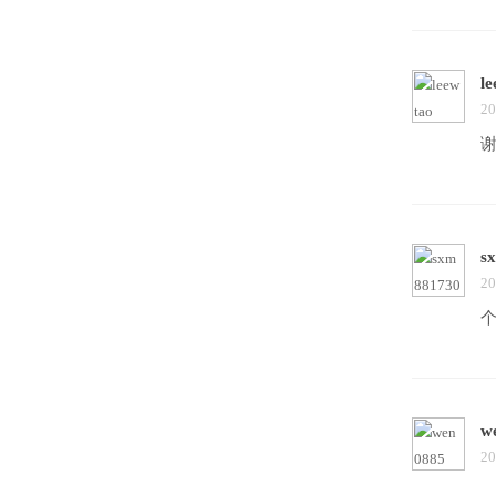
l
20
s
20
w
20