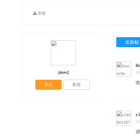
举报
发新帖
li
jmes2
20
关注
私信
y
20