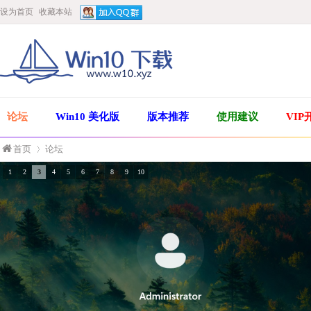
设为首页
收藏本站
论坛
Win10 美化版
版本推荐
使用建议
VIP
首页
论坛
1
2
3
4
5
6
7
8
9
10
»