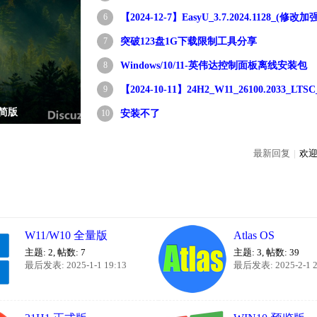
6
【2024-12-7】EasyU_3.7.2024.1128_(修改加
7
突破123盘1G下载限制工具分享
8
Windows/10/11-英伟达控制面板离线安装包
9
【2024-10-11】24H2_W11_26100.2033_LT
限精简版
10
安装不了
最新回复
|
欢迎
W11/W10 全量版
Atlas OS
主题: 2
,
帖数: 7
主题: 3
,
帖数: 39
最后发表: 2025-1-1 19:13
最后发表: 2025-2-1 2