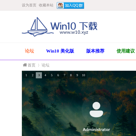
设为首页
收藏本站
论坛
Win10 美化版
版本推荐
使用建议
首页
论坛
1
2
3
4
5
6
7
8
9
10
»