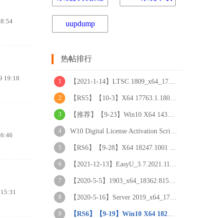
8:54
uupdump
热帖排行
 19:18
1
【2021-1-14】LTSC 1809_x64_17763.1697 实
2
【RS5】【10-3】X64 17763.1.1809-.rs5_LTS
3
【推荐】【9-23】Win10 X64 14393.2515 适
4
W10 Digital License Activation Script V7
6:46
5
【RS6】【9-28】X64 18247.1001 ...
6
【2021-12-13】EasyU_3.7.2021.1119_VIP (
7
【2020-5-5】1903_x64_18362.815 实用精简
15:31
8
【2020-5-16】Server 2019_x64_17763.1217
9
【RS6】【9-19】Win10 X64 18242.1000专业