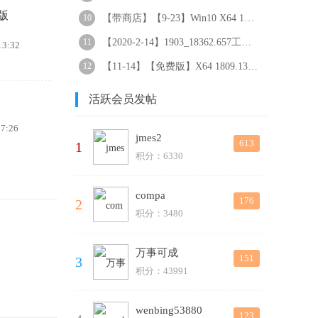
版
10
【带商店】【9-23】Win10 X64 1803.319 适
11
【2020-2-14】1903_18362.657工作站自定义
3:32
12
【11-14】【免费版】X64 1809.134 LTSC-精
活跃会员发帖
7:26
jmes2
613
1
积分：6330
compa
176
2
积分：3480
万事可成
151
3
积分：43991
wenbing53880
123