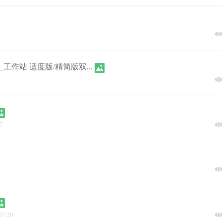
.1344_工作站 适度版/精简版双...
7
07:20