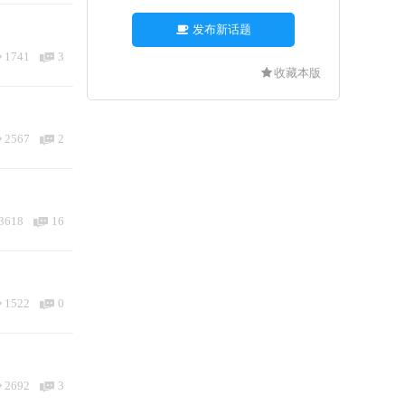
发布新话题
1741
3
收藏本版
2567
2
3618
16
1522
0
2692
3