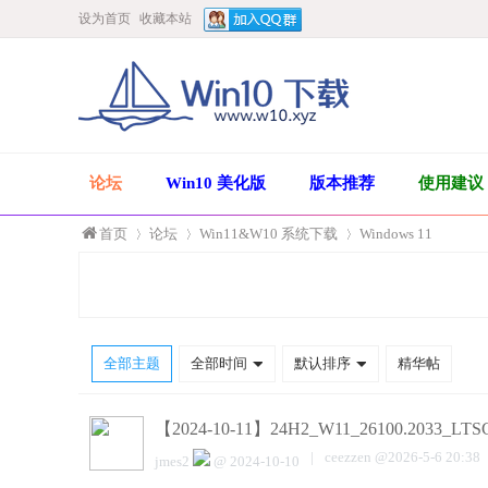
设为首页
收藏本站
论坛
Win10 美化版
版本推荐
使用建议
首页
论坛
Win11&W10 系统下载
Windows 11
»
›
›
全部主题
全部时间
默认排序
精华帖
【2024-10-11】24H2_W11_26100.2033_L
|
ceezzen
@
2026-5-6 20:38
jmes2
@
2024-10-10