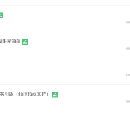
1
专用-极限精简版
856工作站实用版（触控指纹支持）