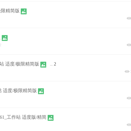
te 极限精简版
版
2
4_工作站 适度/极限精简版
2
...
_工作站 适度/极限精简版
31.2861_工作站 适度版/精简