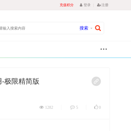
|
充值积分
登录
注册
搜索
路由专用-极限精简版
1282
5
0