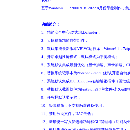
基于Windows 11 22000.918 2022 8
功能简介：
1、精简安全中心\防火墙,Defender；
2、大幅精简精简自带组件；
3、默认集成最新版本VB\VC运行库，Winrar6.1，7
4、开启卓越性能模式，默认模式为平衡模式；
5、系统默认集成最新优化（显卡加速、声卡加速、C
6、替换系统记事本为Notepad2-mod（默认开
7、系统默认集成IObitUnlocker右键解锁插件
8、替换默认截图软件为FastStone9.7单文件-
9、任务栏默认显示秒；
10、极限精简，不支持触屏设备使用；
11、禁用分页文件，UAC最低；
12、新增统一写入筛选器功能和GUI管理器（功能类
13、默认集成StartIsBackPlus 破解版开始菜单工具；