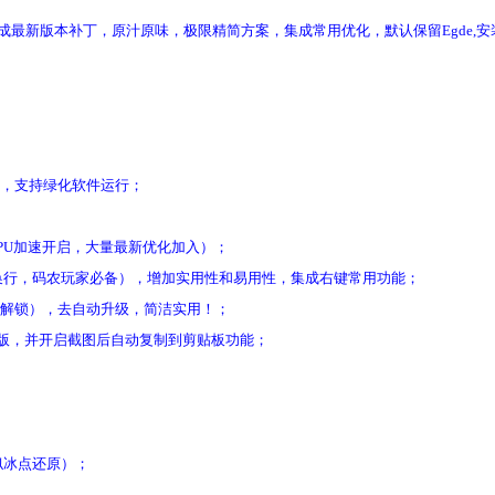
月份母盘制作，集成最新版本补丁，原汁原味，极限精简方案，集成常用优化，默认保留Egde
zip，支持绿化软件运行；
PU加速开启，大量最新优化加入）；
启自动换行，码农玩家必备），增加实用性和易用性，集成右键常用功能；
（驱动级解锁），去自动升级，简洁实用！；
永久破解版，并开启截图后自动复制到剪贴板功能；
似冰点还原）；