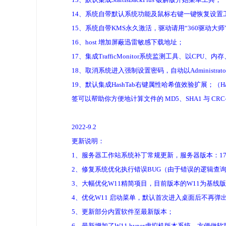
14、系统自带默认系统功能及鼠标右键一键恢复设置
15、系统自带KMS永久激活，驱动请用“360驱动大师
16、host 增加屏蔽迅雷敏感下载地址；
17、集成TrafficMonitor系统监测工具、以CPU
18、取消系统进入强制设置密码，自动以Administrat
19、默认集成HashTab右键属性哈希值效验扩展；（H
签可以帮助你方便地计算文件的 MD5、SHA1 与 C
2022-9.2
更新说明：
1、服务器工作站系统补丁常规更新，服务器版本：17763.3
2、修复系统优化执行错误BUG（由于错误的逻辑查询
3、大幅优化W11精简项目，目前版本的W11为基
4、优化W11 启动菜单，默认首次进入桌面后不再弹
5、更新部分内置软件至最新版本；
6、最新增加了W11 hyper虚拟机版本系统，方便做