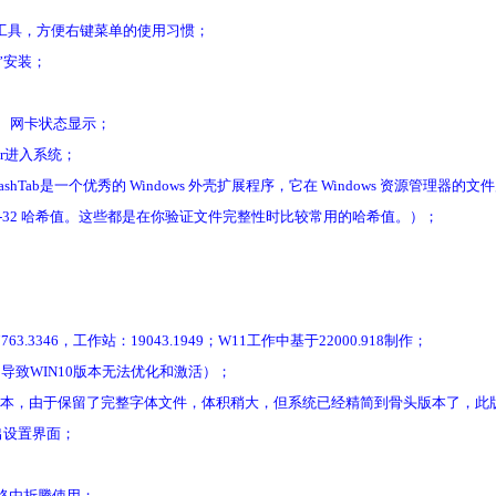
工具，方便右键菜单的使用习惯；
”安装；
、内存、网卡状态显示；
or进入系统；
ashTab是一个优秀的 Windows 外壳扩展程序，它在 Windows 资源管理
RC-32 哈希值。这些都是在你验证文件完整性时比较常用的哈希值。）；
346，工作站：19043.1949；W11工作中基于22000.918制作；
导致WIN10版本无法优化和激活）；
线版本，由于保留了完整字体文件，体积稍大，但系统已经精简到骨头版本了，
出设置界面；
软路由折腾使用；