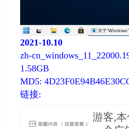
2021-10.10
zh-cn_windows_11_22000.1
1.58GB
MD5: 4D23F0E94B46E30
链接:
游客,