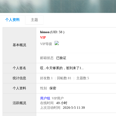
个人资料
主题
himon
(UID: 58 )
VIP
VIP等级
基本概况
邮箱状态
已验证
个人签名
哎...今天够累的，签到来了1...
统计信息
好友数 1
|
回帖数 81
|
主题数 5
个人资料
性别
保密
用户组
VIP用户
活跃概况
在线时间
49 小时
上次活动时间
2026-5-5 11:39