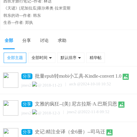
西班牙旅行笔记--作者: 林达
《天谴》[尼加拉瓜]塞尔希奥·拉米雷斯
韩东的诗---作者: 韩东
生吞---作者: 郑执
全部
分享
讨论
求助
全部主题
全部时间
默认排序
精华帖
批量epub转mobi小工具-Kindle-convert 1.0
分享
|
arch
@
2024-10-10 10:52
jmes2
@
2018-11-23
文雅的疯狂--[美] 尼古拉斯·A.巴斯贝恩
分享
|
jmes2
@
2022-11-8 09:52
jmes2
@
2018-12-3
史记:精注全译（全6册）--司马迁
分享