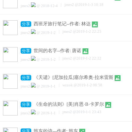
|
jmes2
@
2019-1-3 10:18
jmes2
@
2018-12-4
西班牙旅行笔记--作者: 林达
分享
|
jmes2
@
2019-1-2 22:25
jmes2
@
2019-1-2
世间的名字--作者: 唐诺
分享
|
jmes2
@
2019-1-2 22:22
jmes2
@
2019-1-2
《天谴》[尼加拉瓜]塞尔希奥·拉米雷斯
分享
|
wzzok
@
2019-1-2 08:58
jmes2
@
2019-1-1
《生命的法则》[美]肖恩·B·卡罗尔
分享
|
jmes2
@
2019-1-1 23:43
jmes2
@
2019-1-1
韩东的诗---作者: 韩东
分享