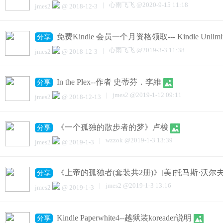
|
心雨飞飞
@
2020-9-15 11:18
jmes2
@
2018-12-3
免费Kindle 会员一个月资格领取--- Kindle Unlimit
分享
|
心雨飞飞
@
2019-3-3 11:38
jmes2
@
2018-12-3
In the Plex--作者 史蒂芬．李維
分享
|
jmes2
@
2019-1-12 09:11
jmes2
@
2018-12-13
《一个孤独的散步者的梦》卢梭
分享
|
wzzok
@
2019-1-3 13:39
jmes2
@
2019-1-3
《上帝的孤独者(套装共2册)》[美]托马斯·沃尔
分享
|
jmes2
@
2019-1-3 13:16
jmes2
@
2019-1-3
Kindle Paperwhite4--越狱装koreader说明
分享