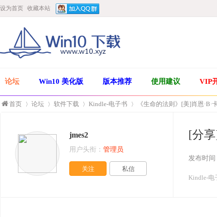
设为首页
收藏本站
论坛
Win10 美化版
版本推荐
使用建议
VIP
首页
论坛
软件下载
Kindle-电子书
《生命的法则》[美]肖恩·B·
[分享
jmes2
»
›
›
›
用户头衔：
管理员
发布时间
关注
私信
Kindle-