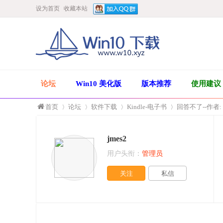
设为首页
收藏本站
论坛
Win10 美化版
版本推荐
使用建议
首页
论坛
软件下载
Kindle-电子书
回答不了--作者:
jmes2
»
›
›
›
用户头衔：
管理员
关注
私信