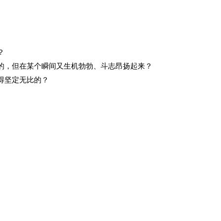
？
的，但在某个瞬间又生机勃勃、斗志昂扬起来？
得坚定无比的？