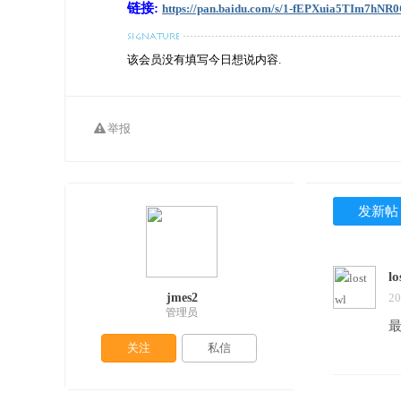
链接:
https://pan.baidu.com/s/1-fEPXuia5TIm7hNR
该会员没有填写今日想说内容.
举报
发新帖
lo
jmes2
20
管理员
关注
私信