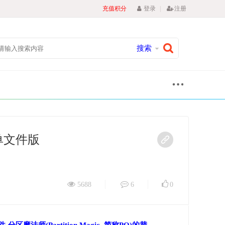
|
充值积分
登录
注册
搜索
_单文件版
5688
6
0