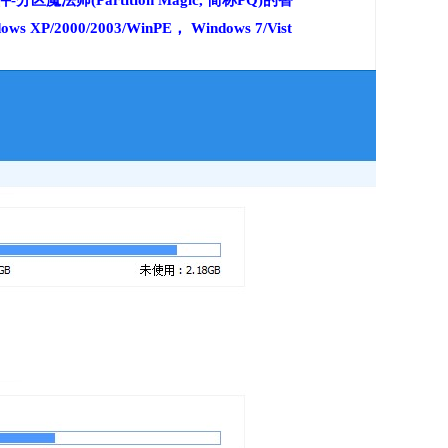
artition Magic, 简称PQ)的替
2003/WinPE， Windows 7/Vist