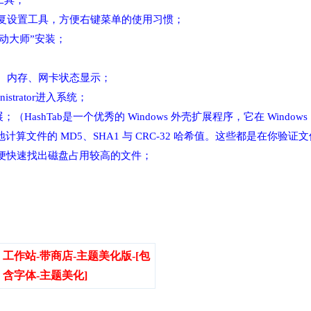
单工具；
恢复设置工具，方便右键菜单的使用习惯；
驱动大师”安装；
以CPU、内存、网卡状态显示；
trator进入系统；
；（HashTab是一个优秀的 Windows 外壳扩展程序，它在 Win
算文件的 MD5、SHA1 与 CRC-32 哈希值。这些都是在你验
析，方便快速找出磁盘占用较高的文件；
工作站-带商店-主题美化版-[包
含字体-主题美化]