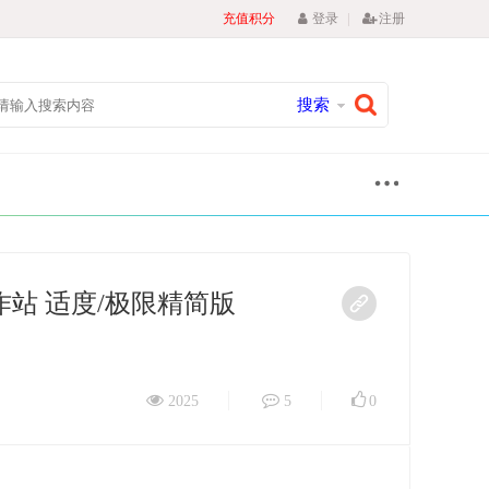
|
充值积分
登录
注册
搜索
59_工作站 适度/极限精简版
2025
5
0