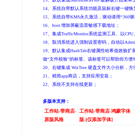
13、默认集成StartIsBackPlus 破解版开始菜
14、系统自带默认系统功能及鼠标右键一键
15、系统自带KMS永久激活，驱动请用“360
16、host 增加屏蔽迅雷敏感下载地址；
17、集成TrafficMonitor系统监测工具、
18、取消系统进入强制设置密码，自动以Adminis
19、默认集成HashTab右键属性哈希值效验扩展
做“文件校验”的标签。该标签可以帮助你方便地计
20、右键集成 WizTree 硬盘文件大小分
21、精简app商店，支持应用安装；
22、系统不支持在线更新；
多版本支持：
工作站-带商店-
工作站-带商店-鸿蒙字体
原版风格
版-[仅添加字体]