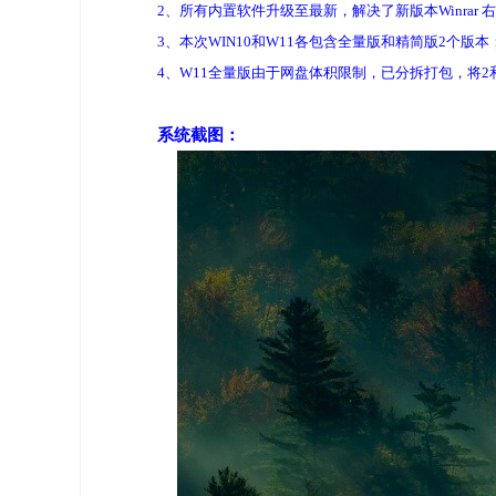
2、所有内置软件升级至最新，解决了新版本Winra
3、本次WIN10和W11各包含全量版和精简版2个版本
4、W11全量版由于网盘体积限制，已分拆打包，将
系统截图：