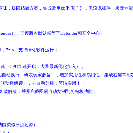
原味，极限精简方案，集成常用优化,无广告，无流氓插件，极致性
nder），适度版本默认精简了Defender和安全中心；
.1，7zip，支持绿化软件运行；
；
速、CPU加速开启，大量最新优化加入）；
（默认开启自动换行，码农玩家必备），增加实用性和易用性，集成右键常用
锁插件（驱动级解锁），去自动升级，简洁实用！；
文件-永久破解版，并开启截图后自动复制到剪贴板功能；
（功能类似冰点还原）；