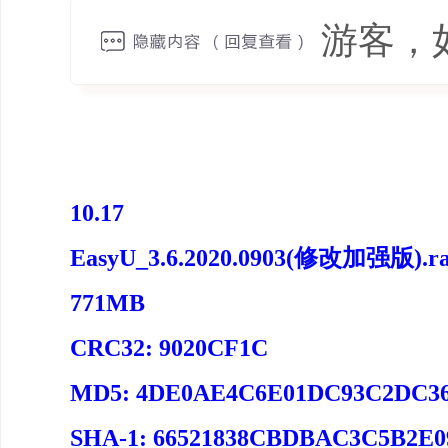
游客，
10.17
EasyU_3.6.2020.0903(修改加强版).r
771MB
CRC32: 9020CF1C
MD5: 4DE0AE4C6E01DC93C2DC36
SHA-1: 66521838CBDBAC3C5B2E0