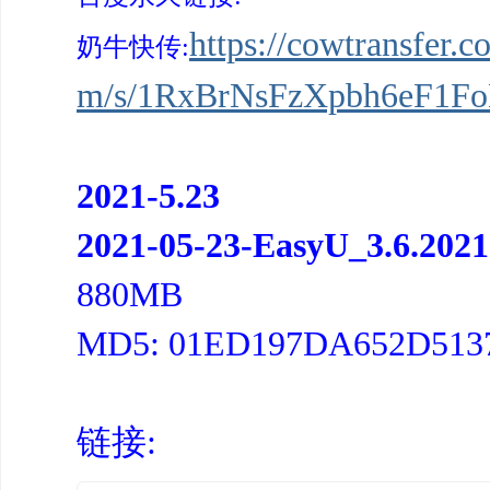
https://cowtransfer.
奶牛快传:
m/s/1RxBrNsFzXpbh6eF1F
2021-5.23
2021-05-23-EasyU_3.6.2
880MB
MD5: 01ED197DA652D513
链接: