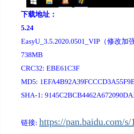
下载地址：
5.24
EasyU_3.5.2020.0501_VIP（修改加
738MB
CRC32: EBE61C3F
MD5: 1EFA4B92A39FCCCD3A55F9
SHA-1: 9145C2BCB4462A672090DA
https://pan.baidu.co
链接: