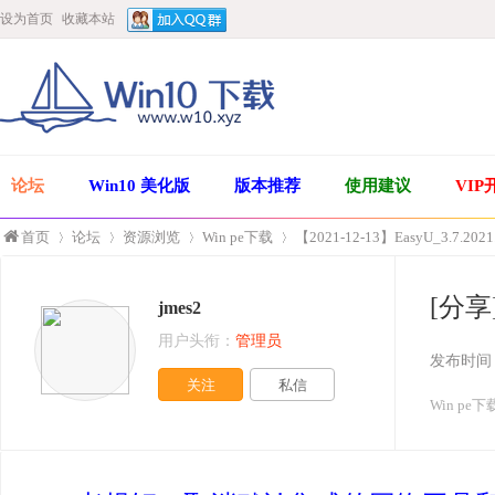
设为首页
收藏本站
论坛
Win10 美化版
版本推荐
使用建议
VIP
首页
论坛
资源浏览
Win pe下载
【2021-12-13】EasyU_3.7.2021
[分享]
jmes2
»
›
›
›
用户头衔：
管理员
发布时间
关注
私信
Win pe下