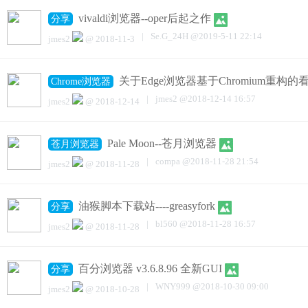
vivaldi浏览器--oper后起之作
分享
|
Se.G_24H
@
2019-5-11 22:14
jmes2
@
2018-11-3
关于Edge浏览器基于Chromium重构
Chrome浏览器
|
jmes2
@
2018-12-14 16:57
jmes2
@
2018-12-14
Pale Moon--苍月浏览器
苍月浏览器
|
compa
@
2018-11-28 21:54
jmes2
@
2018-11-28
油猴脚本下载站----greasyfork
分享
|
bl560
@
2018-11-28 16:57
jmes2
@
2018-11-28
百分浏览器 v3.6.8.96 全新GUI
分享
|
WNY999
@
2018-10-30 09:00
jmes2
@
2018-10-28