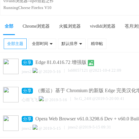
vivaldi浏览器--oper后起之作
RunningCheese Firefox V10
全部
Chrome浏览器
火狐浏览器
vivdldi浏览器
苍月浏
全部主题
全部时间
默认排序
精华帖
Edge 81.0.416.72 增强版
分享
|
ls68057121
@
2021-10-4 22:09
jmes2
@
2020-5-16
（搬运）基于 Chromium 的新版 Edge 完美汉化
分享
|
Se.G_24H
@
2019-5-20 00:41
心雨飞飞
@
2019-5-16
Opera Web Browser v61.0.3298.6 Dev + v60.0 Buil
分享
|
jmes2
@
2019-5-15 09:31
jmes2
@
2019-5-15