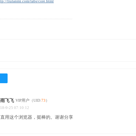
ttp://liulanmi.com/labs/core.html
心雨飞飞
VIP用户
（UID:
73
）
18-9-25 07:10:12
一直用这个浏览器，挺棒的。谢谢分享