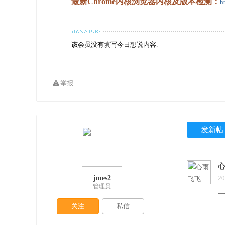
最新Chrome内核浏览器内核及版本检测：
h
该会员没有填写今日想说内容.
举报
发新帖
jmes2
20
管理员
关注
私信