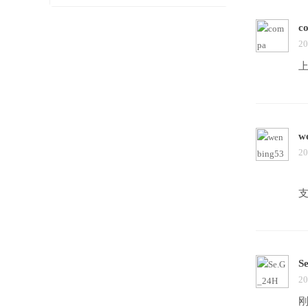
c
20
w
20
S
20