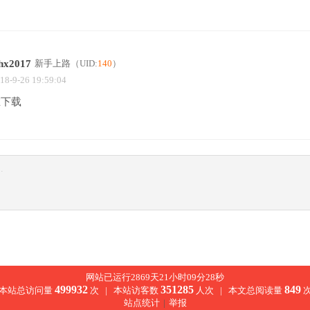
hx2017
新手上路
（UID:
140
）
18-9-26 19:59:04
在下载
网站已运行2869天21小时09分29秒
499932
351285
849
本站总访问量
次 |
本站访客数
人次 |
本文总阅读量
站点统计
|
举报