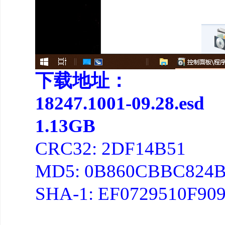
下载地址：
18247.1001-09.28.esd
1.13GB
CRC32: 2DF14B51
MD5: 0B860CBBC824
SHA-1: EF0729510F90