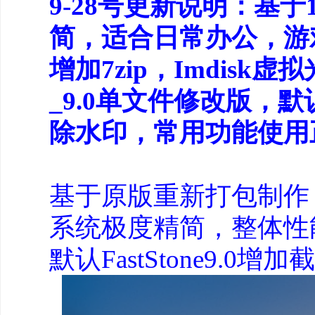
9-28号更新说明：基于
简，适合日常办公，游
增加7zip，Imdisk虚
_9.0单文件修改版，
除水印，常用功能使用
基于原版重新打包制作
系统极度精简，整体性
默认FastStone9.