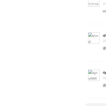
20
d
ql
20
d
20