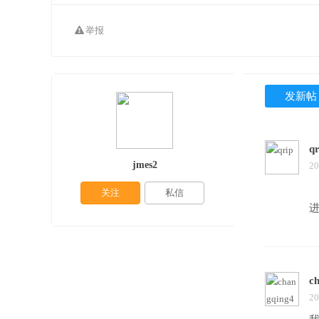
举报
发新帖
qr
jmes2
20
关注
私信
c
20