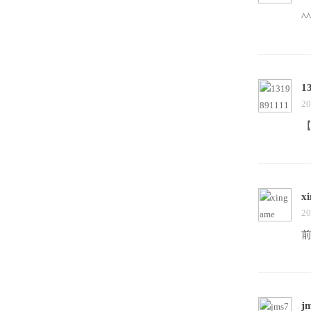
^^
1
20
【
x
20
j