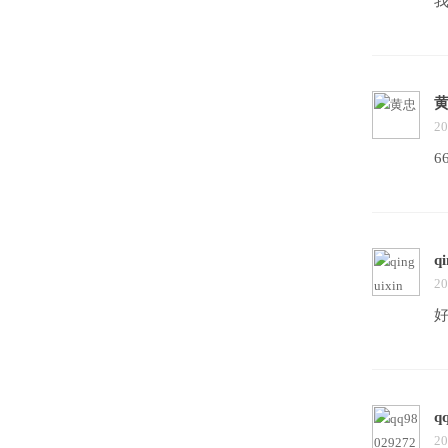
20
6
qi
20
q
20