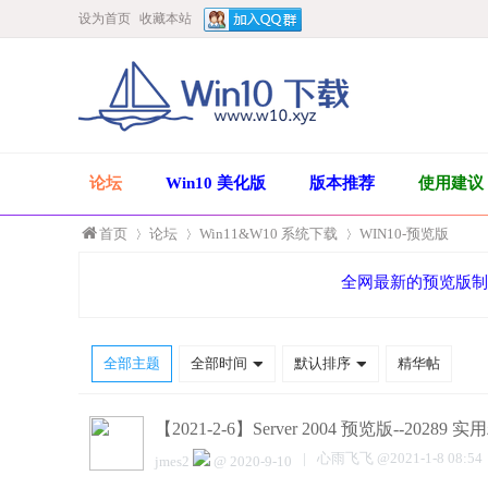
设为首页
收藏本站
论坛
Win10 美化版
版本推荐
使用建议
首页
论坛
Win11&W10 系统下载
WIN10-预览版
全网最新的预览版制作，
»
›
›
全部主题
全部时间
默认排序
精华帖
【2021-2-6】Server 2004 预览版--20289
|
心雨飞飞
@
2021-1-8 08:54
jmes2
@
2020-9-10