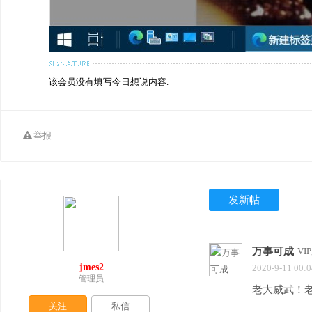
该会员没有填写今日想说内容.
举报
发新帖
万事可成
VI
jmes2
2020-9-11 00:0
管理员
老大威武！
关注
私信