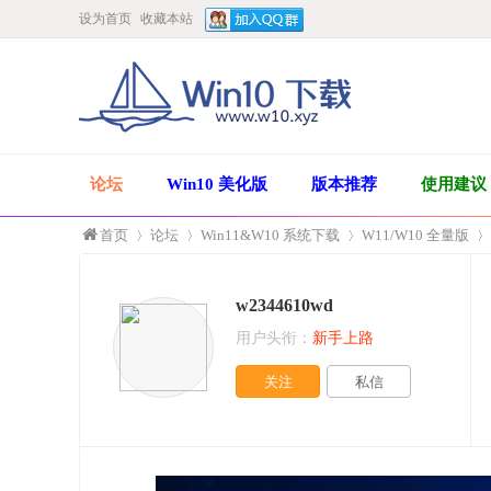
设为首页
收藏本站
论坛
Win10 美化版
版本推荐
使用建议
首页
论坛
Win11&W10 系统下载
W11/W10 全量版
w2344610wd
»
›
›
›
用户头衔：
新手上路
关注
私信