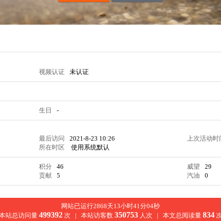
视频认证
未认证
生日
-
最后访问
2021-8-23 10:26
上次活动时
所在时区
使用系统默认
积分
46
威望
29
贡献
5
汽油
0
网站已运行2868天13小时41分04秒
499392
350753
834
本站总访问量
次 |
本站访客数
人次 |
本文总阅读量