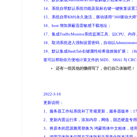
14、系统自带默认系统功能及鼠标右键一键恢复设置
15、系统自带KMS永久激活，驱动请用“360驱动大师
16、host 增加屏蔽迅雷敏感下载地址；
17、集成TrafficMonitor系统监测工具、以CPU
18、取消系统进入强制设置密码，自动以Administrat
19、默认集成HashTab右键属性哈希值效验扩展；（H
签可以帮助你方便地计算文件的 MD5、SHA1 与 C
还有一些其他的懒得写了，你们自己体验吧！
2022-3-16
更新说明：
1、服务器工作站系统补丁常规更新，服务器版本：17763.413
2、更新内置运行库，添加内存，网络，固态硬盘专
3、将原本的思源雅黑替换为 鸿蒙简体中文粗体，使
4、鸿蒙字体版本仅限在字体版和主题美化版本适用；