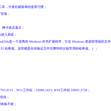
工具，方便右键菜单的使用习惯；
”安装；
、内存、网卡状态显示；
or进入系统；
ashTab是一个优秀的 Windows 外壳扩展程序，它在 Windows 资源管理
RC-32 哈希值。这些都是在你验证文件完整性时比较常用的哈希值。）；
1，W11工作站：22000.1413; W10工作站:19045.2728；
用优化；
用体验不错；