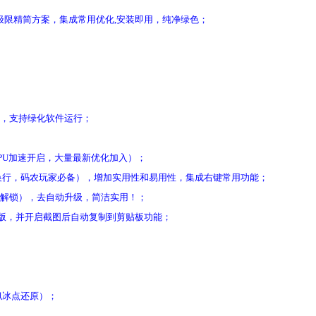
极限精简方案，集成常用优化,安装即用，纯净绿色；
zip，支持绿化软件运行；
PU加速开启，大量最新优化加入）；
启自动换行，码农玩家必备），增加实用性和易用性，集成右键常用功能；
（驱动级解锁），去自动升级，简洁实用！；
永久破解版，并开启截图后自动复制到剪贴板功能；
似冰点还原）；