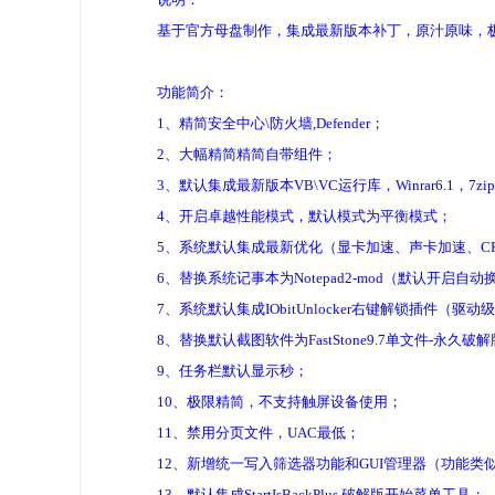
基于官方母盘制作，集成最新版本补丁，原汁原味，
功能简介：
1、精简安全中心\防火墙,Defender；
2、大幅精简精简自带组件；
3、默认集成最新版本VB\VC运行库，Winrar6.1，7
4、开启卓越性能模式，默认模式为平衡模式；
5、系统默认集成最新优化（显卡加速、声卡加速、C
6、替换系统记事本为Notepad2-mod（默认开
7、系统默认集成IObitUnlocker右键解锁插件
8、替换默认截图软件为FastStone9.7单文件-
9、任务栏默认显示秒；
10、极限精简，不支持触屏设备使用；
11、禁用分页文件，UAC最低；
12、新增统一写入筛选器功能和GUI管理器（功能类
13、默认集成StartIsBackPlus 破解版开始菜单工具；