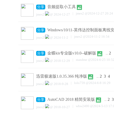
音频提取小工具
分享
|
jmes2
@
2024-12-27 20:24
jmes2
@
2024-12-27
Windows/10/11-英伟达控制面板离线
分享
|
jmes2
@
2024-11-2 16:54
jmes2
@
2024-11-2
金蝶kis专业版v10.0--破解版
2
分享
...
|
standme
@
2024-6-25 10:5
jmes2
@
2018-12-29
迅雷极速版1.0.35.366 纯净版
2
3
4
...
|
lolo759
@
2024-6-8 16:29
jmes2
@
2018-9-28
AutoCAD 2018 精简安装版
2
3
分享
...
|
whw2490
@
2024-5-13 17:
jmes2
@
2018-10-27