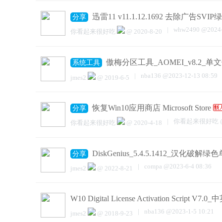
迅雷11 v11.1.12.1692 去除广告SV
分享
|
whw2490
@
2024
你看起来很好吃
@
2020-8-20
傲梅分区工具_AOMEI_v8.2_单
系统工具
|
nba136
@
2023-12-13 08:59
jmes2
@
2019-6-5
恢复Win10应用商店 Microsoft Store
分享
|
你看起来很好吃
你看起来很好吃
@
2020-4-18
DiskGenius_5.4.5.1412_汉化破解
分享
|
compa
@
2023-6-4 08:36
jmes2
@
2022-8-21
W10 Digital License Activation Script 
|
nba136
@
2023-1-5 10:21
jmes2
@
2018-9-23