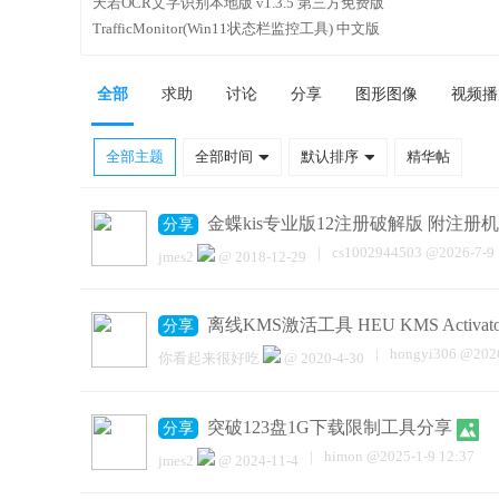
天若OCR文字识别本地版 v1.3.5 第三方免费版
TrafficMonitor(Win11状态栏监控工具) 中文版
全部
求助
讨论
分享
图形图像
视频播
全部主题
全部时间
默认排序
精华帖
金蝶kis专业版12注册破解版 附注册机
分享
|
cs1002944503
@
2026-7-9
jmes2
@
2018-12-29
离线KMS激活工具 HEU KMS Activa
分享
|
hongyi306
@
202
你看起来很好吃
@
2020-4-30
突破123盘1G下载限制工具分享
分享
|
himon
@
2025-1-9 12:37
jmes2
@
2024-11-4