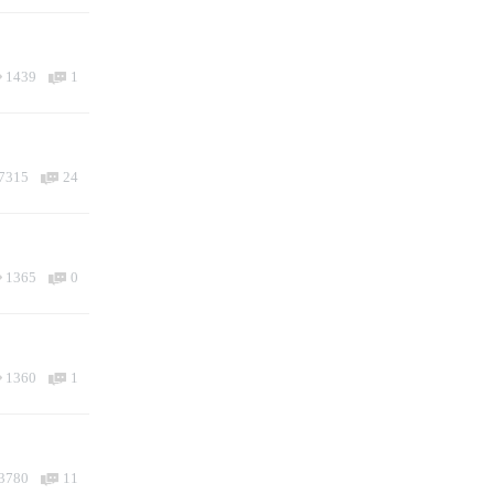
1439
1
7315
24
1365
0
1360
1
3780
11