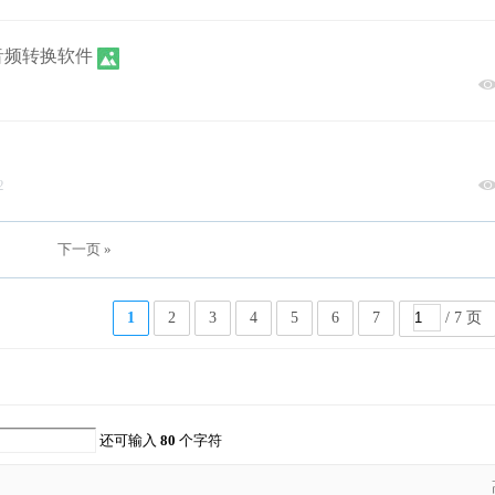
好用的音频转换软件
2
下一页 »
1
2
3
4
5
6
7
/ 7 页
还可输入
80
个字符