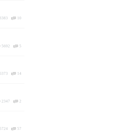
3383
10
5692
5
6373
14
2347
2
5724
57