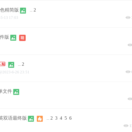
IP绿色精简版
2
...
-5-13 17:03
文件版
2
...
@
2023-6-26 23:51
绿色单文件
V7.0_中英双语最终版
2
3
4
5
6
...
1