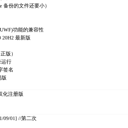
amge 备份的文件还要小）
UWF)功能的兼容性
 10 20H2 最新版
修正版）
径运行
字签名
易版
x64 汉化注册版
021/09/01] //第二次