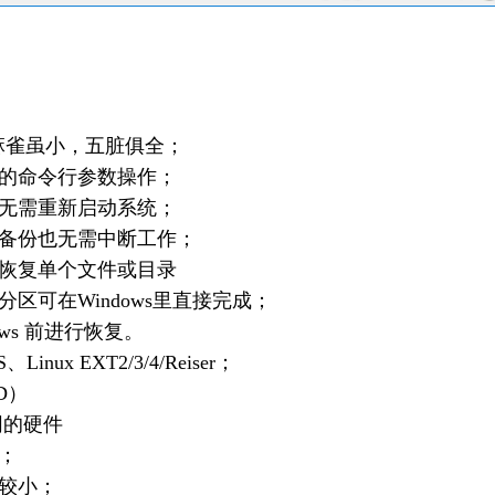
麻雀虽小，五脏俱全；
种的命令行参数操作；
而无需重新启动系统；
区备份也无需中断工作；
接恢复单个文件或目录
区可在Windows里直接完成；
ws 前进行恢复。
inux EXT2/3/4/Reiser；
D）
同的硬件
；
积较小；