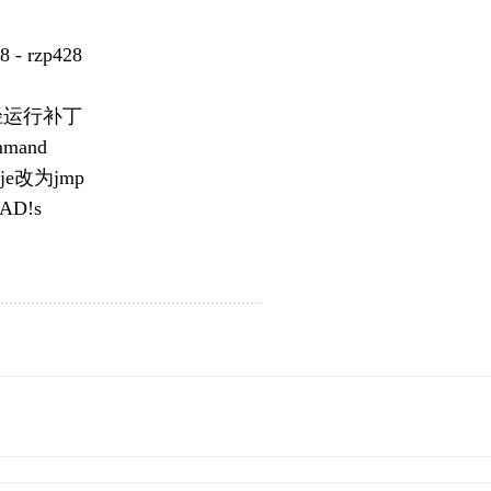
 - rzp428
路径运行补丁
ommand
e改为jmp
AD!s