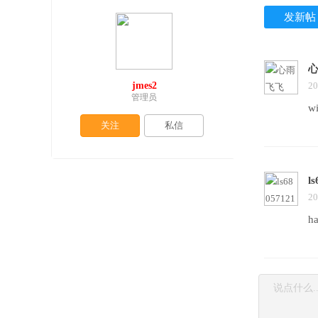
发新帖
jmes2
20
管理员
w
关注
私信
l
20
ha