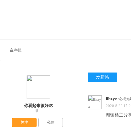
举报
发新帖
llhzyz
论坛元
你看起来很好吃
2020-8-22 17:2
版主
谢谢楼主分
关注
私信