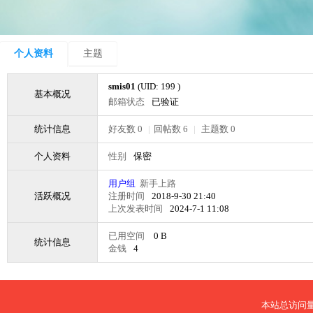
个人资料
主题
smis01
(UID: 199 )
基本概况
邮箱状态
已验证
统计信息
好友数 0
|
回帖数 6
|
主题数 0
个人资料
性别
保密
用户组
新手上路
活跃概况
注册时间
2018-9-30 21:40
上次发表时间
2024-7-1 11:08
已用空间
0 B
统计信息
金钱
4
本站总访问