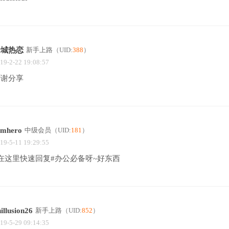
全城热恋
新手上路
（UID:
388
）
19-2-22 19:08:57
谢谢分享
amhero
中级会员
（UID:
181
）
19-5-11 19:29:55
在这里快速回复#办公必备呀~好东西
illusion26
新手上路
（UID:
852
）
19-5-29 09:14:35