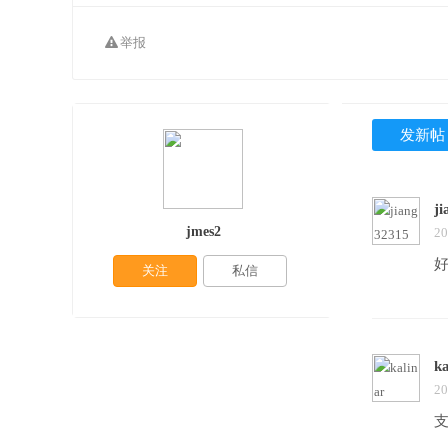
举报
发新帖
j
jmes2
20
关注
私信
ka
20