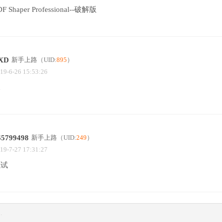
DF Shaper Professional--破解版
XD
新手上路
（UID:
895
）
19-6-26 15:53:26
d
65799498
新手上路
（UID:
249
）
19-7-27 17:31:27
试试