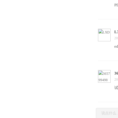
P
L
20
e
3
20