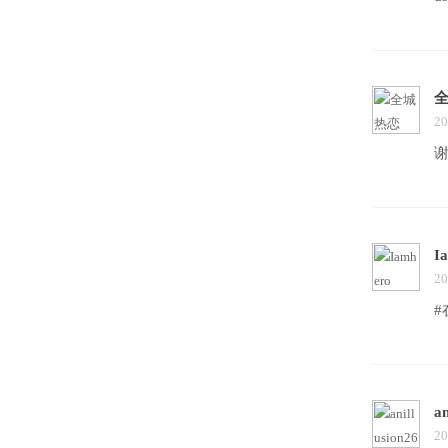
20
I
20
#
an
20