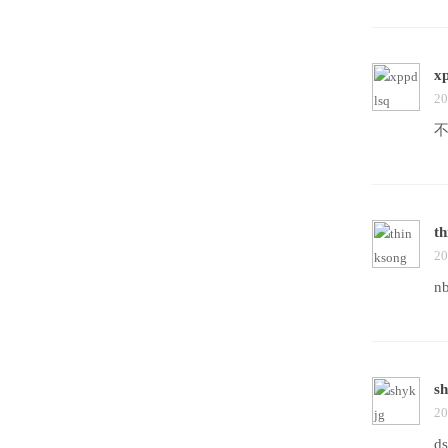
x
20
th
20
n
s
20
ds