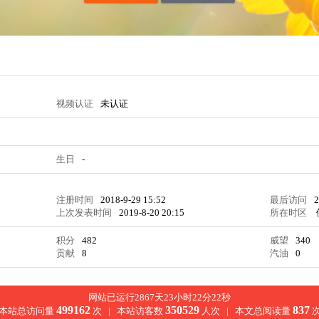
视频认证
未认证
生日
-
注册时间
2018-9-29 15:52
最后访问
2
上次发表时间
2019-8-20 20:15
所在时区
积分
482
威望
340
贡献
8
汽油
0
网站已运行2867天23小时22分22秒
499162
350529
837
本站总访问量
次 |
本站访客数
人次 |
本文总阅读量