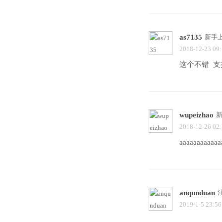
as7135
新手
2018-12-23 09
这个不错 支
wupeizhao
2018-12-26 02
aaaaaaaaaaaa
anqunduan
2019-1-5 23:56