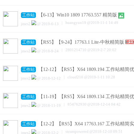
【6-13】Win10 1809 17763.557 精简版
工作站
|
huangyun19
@
2019-11-1 14:49
jmes2
@
2019-6-13
【RS5】【9-24】17763.1 Lite-中秋精简版
工作站
|
2801214710
@
2019-2-7 20:02
jmes2
@
2018-9-24
【12-12】【RS5】X64 1809.194 工作站精
工作站
|
cloud210
@
2019-1-11 10:28
jmes2
@
2018-12-12
【11-19】【RS5】X64 1809.134 工作站精
工作站
|
854762930
@
2018-12-14 04:42
jmes2
@
2018-11-19
【12-2】【RS5】X64 17763.167 工作站精
工作站
|
steampowered
@
2018-12-10 09:51
jmes2
@
2018-12-2