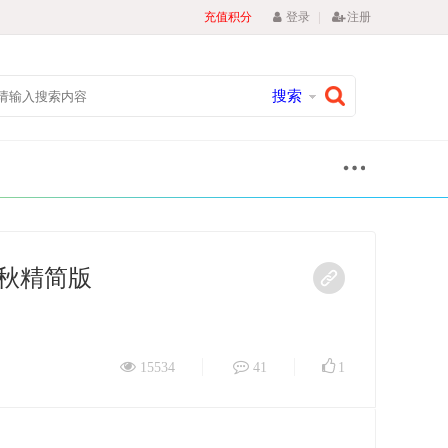
|
充值积分
登录
注册
搜索
e-中秋精简版
15534
41
1