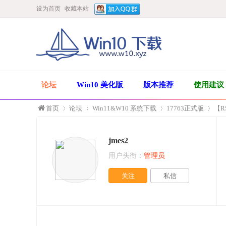
设为首页
收藏本站
论坛
Win10 美化版
版本推荐
使用建议
首页
论坛
Win11&W10 系统下载
17763正式版
【R
jmes2
»
›
›
›
用户头衔：
管理员
关注
私信