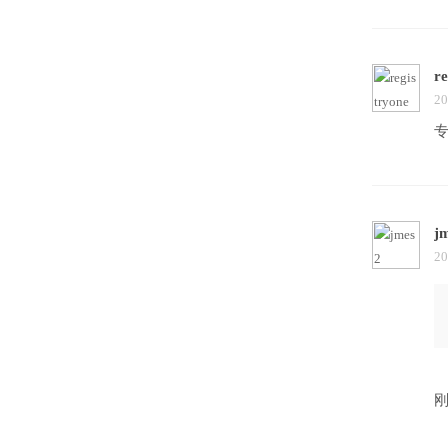
re
20
j
20