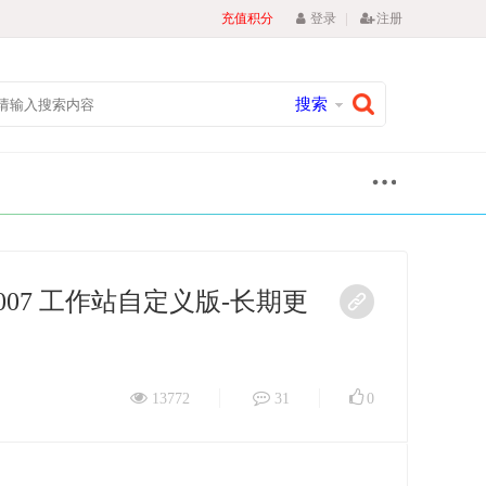
|
充值积分
登录
注册
搜索
63.1007 工作站自定义版-长期更
13772
31
0