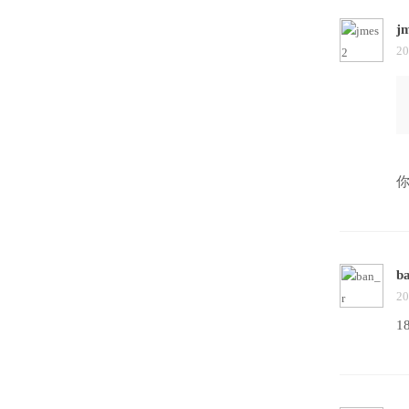
j
20
b
20
1