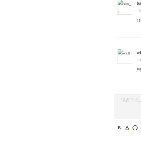
b
20
1
w
20