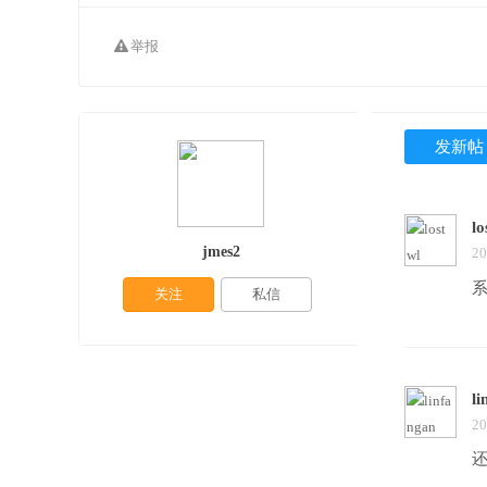
举报
发新帖
lo
jmes2
20
关注
私信
li
20