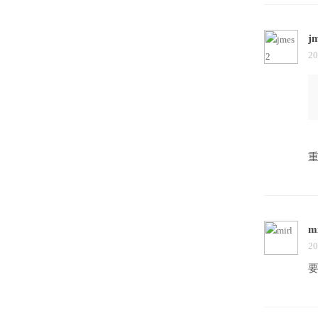
j
20
mi
20