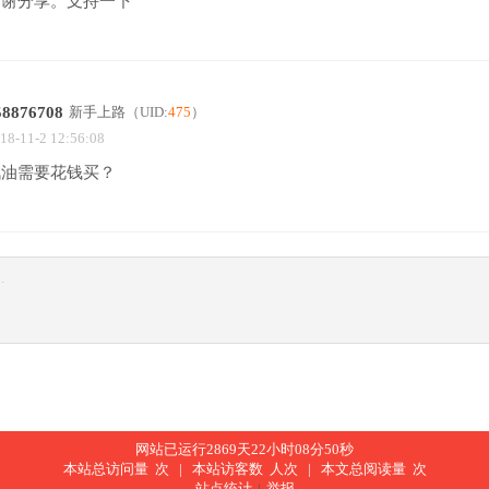
谢谢分享。支持一下
58876708
新手上路
（UID:
475
）
18-11-2 12:56:08
汽油需要花钱买？
网站已运行2869天22小时08分50秒
本站总访问量
次 |
本站访客数
人次 |
本文总阅读量
次
站点统计
|
举报