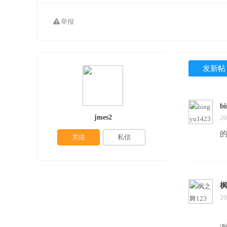
举报
发新帖
b
jmes2
20
关注
私信
枫
20