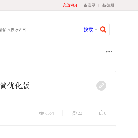
|
充值积分
登录
注册
搜索
站-精简优化版
8584
22
0