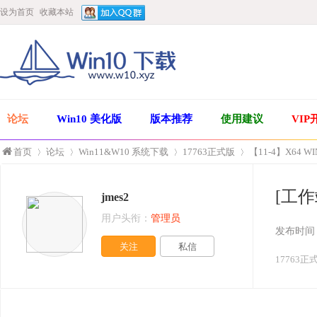
设为首页
收藏本站
论坛
Win10 美化版
版本推荐
使用建议
VIP
首页
论坛
Win11&W10 系统下载
17763正式版
【11-4】X64 WI
[工作
jmes2
»
›
›
›
用户头衔：
管理员
发布时间
关注
私信
17763正