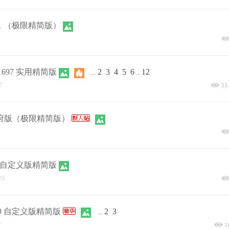
.5131 （极限精简版）
63.1697 实用精简版
2
3
4
5
6
12
...
..
7
31
网信政府版（极限精简版）
1387 自定义版精简版
28
.1039 自定义版精简版
2
3
...
1
7