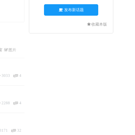
发布新话题
收藏本版
窗
图片
3033
4
2288
4
3171
32