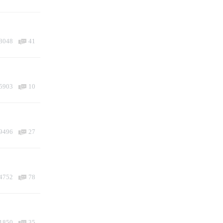
8048
41
5903
10
9496
27
4752
78
1850
35