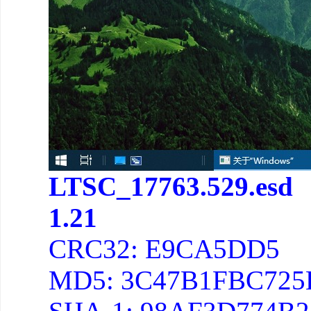
LTSC_17763.529.esd
1.21
CRC32: E9CA5DD5
MD5: 3C47B1FBC725