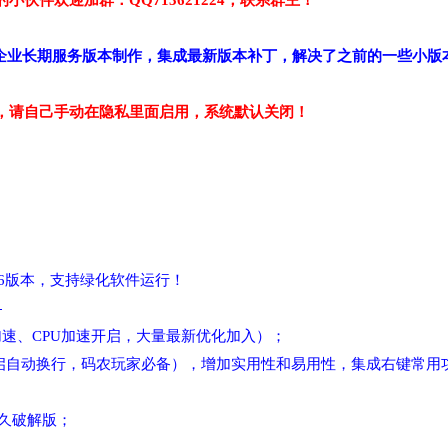
伙伴欢迎加群：QQ713621224，联系群主！
7763.107企业长期服务版本制作，集成最新版本补丁，解决了之前的一
，请自己手动在隐私里面启用，系统默认关闭！
r5.6版本，支持绿化软件运行！
；
速、CPU加速开启，大量最新优化加入）；
（默认开启自动换行，码农玩家必备），增加实用性和易用性，集成右键常用
-永久破解版；