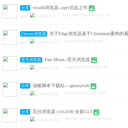
vivaldi浏览器--oper后起之作
分享
|
Se.G_24H
@
2019-5-11 22:14
jmes2
@
2018-11-3
关于Edge浏览器基于Chromium重构
Chrome浏览器
|
jmes2
@
2018-12-14 16:57
jmes2
@
2018-12-14
Pale Moon--苍月浏览器
苍月浏览器
|
compa
@
2018-11-28 21:54
jmes2
@
2018-11-28
油猴脚本下载站----greasyfork
分享
|
bl560
@
2018-11-28 16:57
jmes2
@
2018-11-28
百分浏览器 v3.6.8.96 全新GUI
分享
|
WNY999
@
2018-10-30 09:00
jmes2
@
2018-10-28