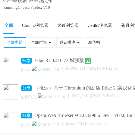
vivaldi浏览器--oper后起之作
RunningCheese Firefox V10
全部
Chrome浏览器
火狐浏览器
vivdldi浏览器
苍月浏
全部主题
全部时间
默认排序
精华帖
Edge 81.0.416.72 增强版
分享
|
ls68057121
@
2021-10-4 22:09
jmes2
@
2020-5-16
（搬运）基于 Chromium 的新版 Edge 完美汉化
分享
|
Se.G_24H
@
2019-5-20 00:41
心雨飞飞
@
2019-5-16
Opera Web Browser v61.0.3298.6 Dev + v60.0 Buil
分享
|
jmes2
@
2019-5-15 09:31
jmes2
@
2019-5-15