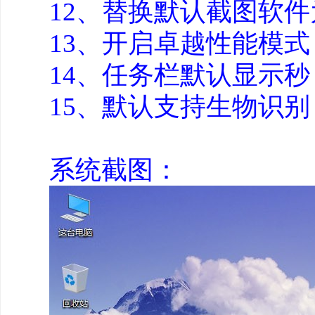
12、替换默认截图软件为F
13、开启卓越性能模
14、任务栏默认显示秒
15、默认支持生物识
系统截图：