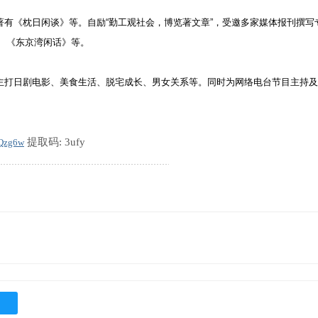
有《枕日闲谈》等。自励“勤工观社会，博览著文章”，受邀多家媒体报刊撰写
》 《东京湾闲话》等。
主打日剧电影、美食生活、脱宅成长、男女关系等。同时为网络电台节目主持及
提取码: 3ufy
wQzg6w