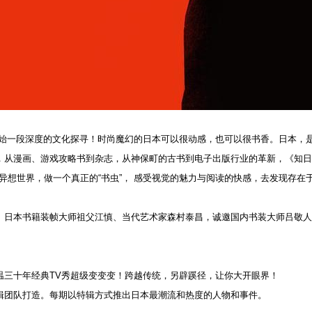
开始一段深度的文化探寻！时尚魔幻的日本可以很动感，也可以很书香。日本，
，从漫画、游戏攻略书到杂志，从神保町的古书到电子出版行业的革新，《知日
想世界，做一个真正的“书虫”， 感受视觉的魅力与阅读的快感，去发现存在于书
、日本书籍装帧大师祖父江慎、当代艺术家森村泰昌，诚邀国内书装大师吕敬人
温三十年经典TV秀超级变变变！跨越传统，另辟蹊径，让你大开眼界！
辑团队打造。每期以特辑方式推出日本最潮流和热度的人物和事件。