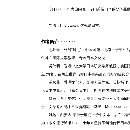
“知日ZHI JP”为国内唯一专门关注日本的媒体
导语：It is Japan. 这就是日本。
作者简介 · · · · · ·
毛丹青，外号“阿毛”，中国国籍。北京大学毕业
任神户国际大学教授，专攻日本文化论。
吴伟明，香港中文大学日本研究学系教授，美国普
主”为名，在网上世界与对日本有兴趣的同好切磋及分
汤祯兆，香港文化人、影评人及作家。长期写作
《日本中毒》、《命名日本》。即將在內地推出的著
健吾，八十年代出生，毕业于香港中文大学新闻
手。文章专栏见于Milk新潮流、CUP、Metropo
姚远，西安人,毕业于厦门大学中文系。后在《青
为《东京流行通讯》），十年来坚持不懈地传播日本