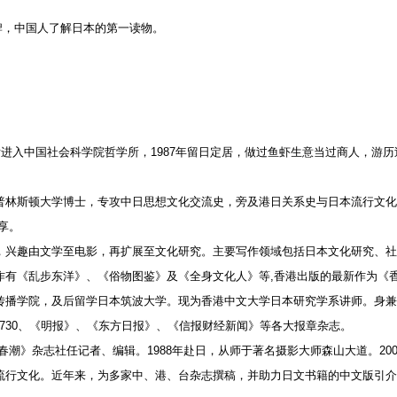
品牌，中国人了解日本的第一读物。
后进入中国社会科学院哲学所，1987年留日定居，做过鱼虾生意当过商人，游历
林斯顿大学博士，专攻中日思想文化交流史，旁及港日关系史与日本流行文化。吴教
享。
，兴趣由文学至电影，再扩展至文化研究。主要写作领域包括日本文化研究、社
作有《乱步东洋》、《俗物图鉴》及《全身文化人》等,香港出版的最新作为《
传播学院，及后留学日本筑波大学。现为香港中文大学日本研究学系讲师。身兼
p、am730、《明报》、《东方日报》、《信报财经新闻》等各大报章杂志。
春潮》杂志社任记者、编辑。1988年赴日，从师于著名摄影大师森山大道。20
流行文化。近年来，为多家中、港、台杂志撰稿，并助力日文书籍的中文版引介