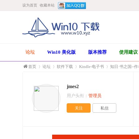
设为首页
收藏本站
论坛
Win10 美化版
版本推荐
使用建议
首页
论坛
软件下载
Kindle-电子书
知日·书之国--作
jmes2
»
›
›
›
用户头衔：
管理员
关注
私信