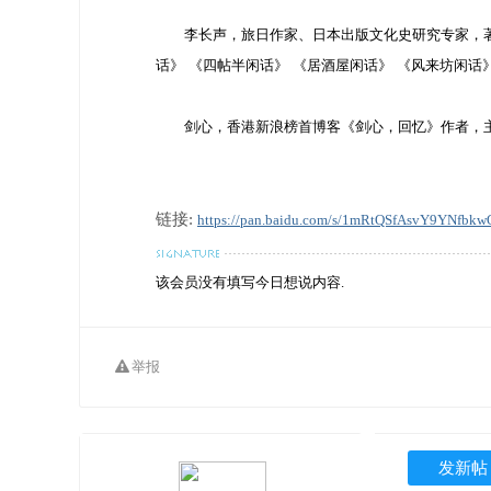
李长声，旅日作家、日本出版文化史研究专家，著
话》 《四帖半闲话》 《居酒屋闲话》 《风来坊闲话
剑心，香港新浪榜首博客《剑心，回忆》作者，
链接:
https://pan.baidu.com/s/1mRtQSfAsvY9YNfbk
该会员没有填写今日想说内容.
举报
发新帖