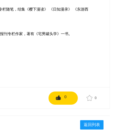
专栏随笔，结集《樱下漫读》 《日知漫录》 《东游西
报刊专栏作家，著有《宅男罐头学》一书。
0
0
返回列表