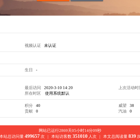
视频认证
未认证
生日
-
最后访问
2020-3-10 14:20
上次活动时
所在时区
使用系统默认
积分
40
威望
38
贡献
0
汽油
0
网站已运行2869天05小时14分10秒
499657
351010
839
本站总访问量
次 |
本站访客数
人次 |
本文总阅读量