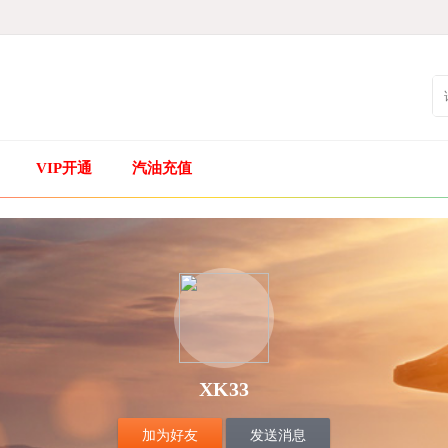
VIP开通
汽油充值
XK33
加为好友
发送消息