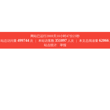
网站已运行2869天10小时47分23秒
499744
351097
62066
本站总访问量
次 |
本站访客数
人次 |
本文总阅读量
站点统计
|
举报