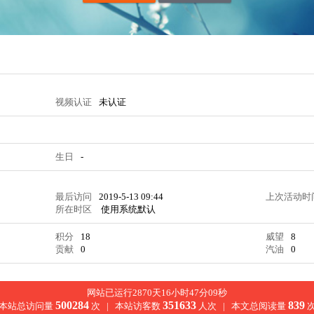
视频认证
未认证
生日
-
最后访问
2019-5-13 09:44
上次活动时
所在时区
使用系统默认
积分
18
威望
8
贡献
0
汽油
0
网站已运行2870天16小时47分10秒
500284
351633
839
本站总访问量
次 |
本站访客数
人次 |
本文总阅读量