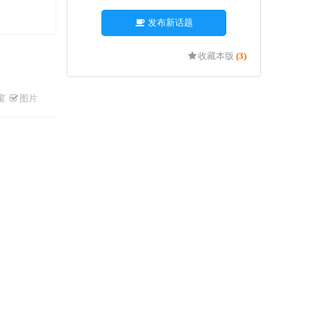
发布新话题
收藏本版
(
3
)
窗
图片