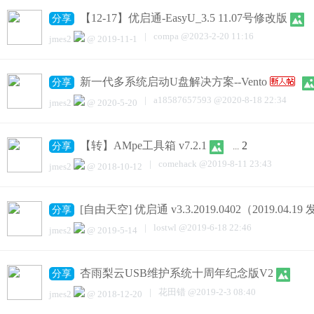
【12-17】优启通-EasyU_3.5 11.07号修改版
分享
.
|
compa
@
2023-2-20 11:16
jmes2
@
2019-11-1
新一代多系统启动U盘解决方案--Vento
分享
|
a18587657593
@
2020-8-18 22:34
jmes2
@
2020-5-20
【转】AMpe工具箱 v7.2.1
2
分享
...
|
comehack
@
2019-8-11 23:43
jmes2
@
2018-10-12
[自由天空] 优启通 v3.3.2019.0402（2019.04.19
分享
|
lostwl
@
2019-6-18 22:46
jmes2
@
2019-5-14
杏雨梨云USB维护系统十周年纪念版V2
分享
|
花田错
@
2019-2-3 08:40
jmes2
@
2018-12-20