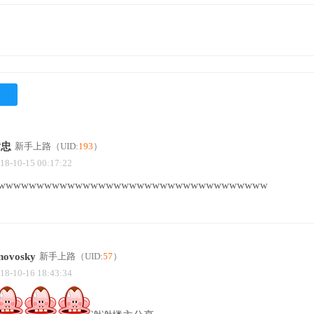
黄忠
新手上路
（UID:
193
）
18-10-15 00:17:22
wwwwwwwwwwwwwwwwwwwwwwwwwwwwwwwwwww
enovosky
新手上路
（UID:
57
）
18-10-16 18:43:34