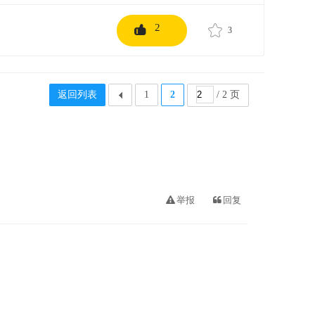
2
3
返回列表
1
2
/ 2 页
举报
回复