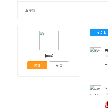
举报
发新帖
jmes2
20
w
关注
私信
l
20