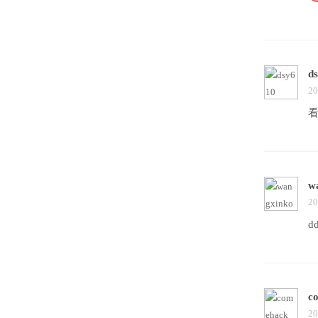
d
20
w
20
d
c
20