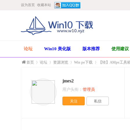
设为首页
收藏本站
论坛
Win10 美化版
版本推荐
使用建议
首页
论坛
资源浏览
Win pe下载
【转】AMpe工具箱 v
jmes2
»
›
›
›
用户头衔：
管理员
关注
私信