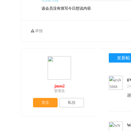
该会员没有填写今日想说内容.
举报
发新帖
g
jmes2
20
管理员
关注
私信
W