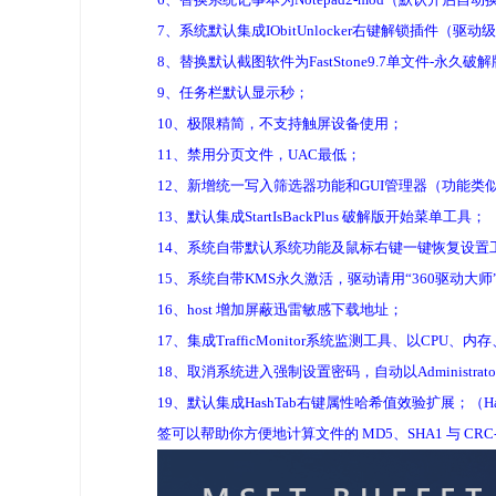
7、系统默认集成IObitUnlocker右键解锁插件
8、替换默认截图软件为FastStone9.7单文件-
9、任务栏默认显示秒；
10、极限精简，不支持触屏设备使用；
11、禁用分页文件，UAC最低；
12、新增统一写入筛选器功能和GUI管理器（功能类
13、默认集成StartIsBackPlus 破解版开始菜单工具；
14、系统自带默认系统功能及鼠标右键一键恢复设置
15、系统自带KMS永久激活，驱动请用“360驱动大师
16、host 增加屏蔽迅雷敏感下载地址；
17、集成TrafficMonitor系统监测工具、以CPU
18、取消系统进入强制设置密码，自动以Administrat
19、默认集成HashTab右键属性哈希值效验扩展；（H
签可以帮助你方便地计算文件的 MD5、SHA1 与 C