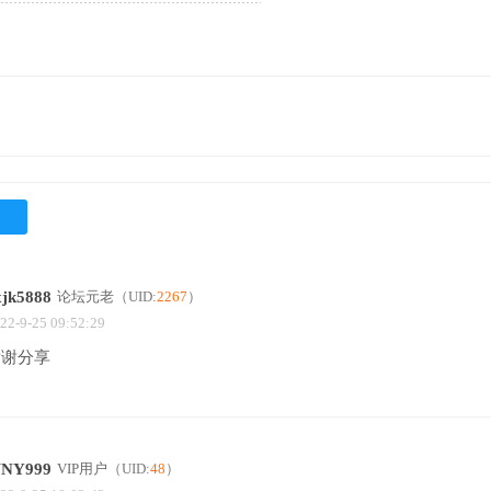
xjk5888
论坛元老
（UID:
2267
）
22-9-25 09:52:29
谢谢分享
NY999
VIP用户
（UID:
48
）