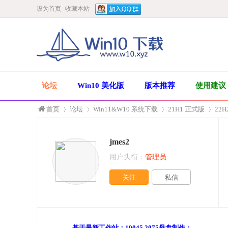
设为首页
收藏本站
论坛
Win10 美化版
版本推荐
使用建议
首页
论坛
Win11&W10 系统下载
21H1 正式版
22H
jmes2
»
›
›
›
用户头衔：
管理员
关注
私信
基于最新工作站：19045.2075母盘制作；