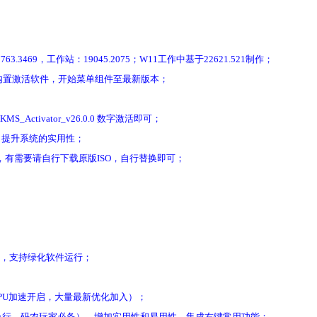
469，工作站：19045.2075；W11工作中基于22621.521制作；
cker，内置激活软件，开始菜单组件至最新版本；
Activator_v26.0.0 数字激活即可；
，提升系统的实用性；
空间，有需要请自行下载原版ISO，自行替换即可；
zip，支持绿化软件运行；
PU加速开启，大量最新优化加入）；
启自动换行，码农玩家必备），增加实用性和易用性，集成右键常用功能；