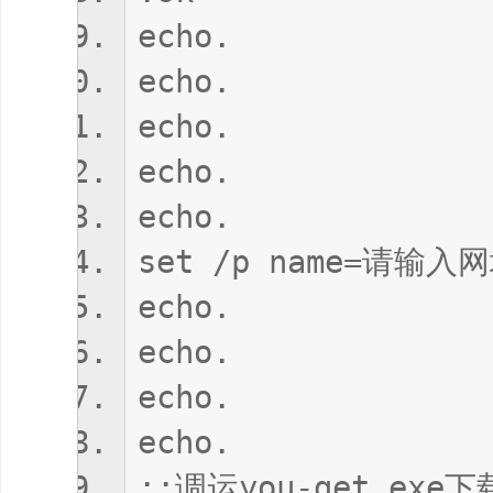
echo.
echo.
echo.
echo.
echo.
set /p name=请输入
echo.
echo.
echo.
echo.
::调运you-get.e