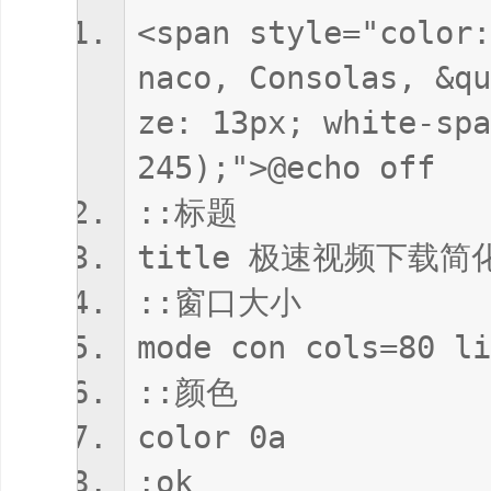
<span style="color:
naco, Consolas, &qu
ze: 13px; white-spa
245);">@echo off
::标题
title 极速视频下载简
::窗口大小
mode con cols=80 
::颜色
color 0a
:ok