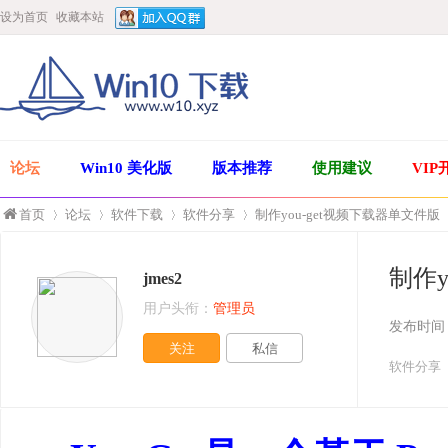
设为首页
收藏本站
论坛
Win10 美化版
版本推荐
使用建议
VIP
首页
论坛
软件下载
软件分享
制作you-get视频下载器单文件版
制作y
jmes2
»
›
›
›
用户头衔：
管理员
发布时间
关注
私信
软件分享