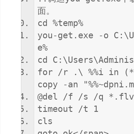
面。
cd %temp%
you-get.exe -o C:\
e%
cd C:\Users\Admi
for /r .\ %%i in (*
copy -an "%%~dpni.m
@del /f /s /q *.flv
timeout /t 1
cls
goto ok</span>