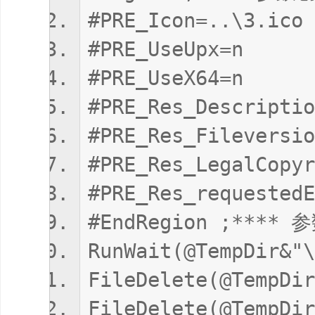
#PRE_Icon=..\3.ico
#PRE_UseUpx=n
#PRE_UseX64=n
#PRE_Res_Descrip
#PRE_Res_Fileversio
#PRE_Res_LegalCop
#PRE_Res_requestedE
#EndRegion ;**** 
RunWait(@TempDir&"\
FileDelete(@TempDir
FileDelete(@TempDir