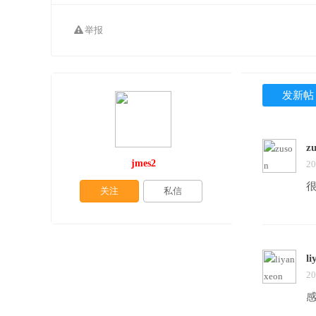
举报
发新帖
z
jmes2
20
关注
私信
li
20
感