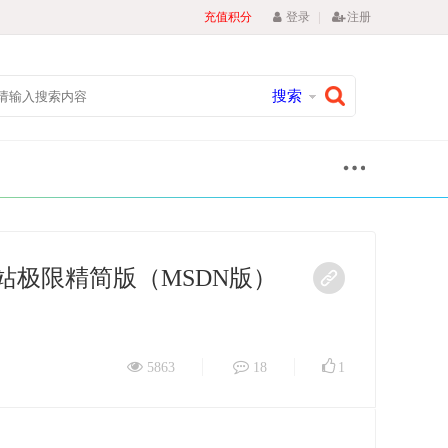
|
充值积分
登录
注册
搜索
262工作站极限精简版（MSDN版）
5863
18
1