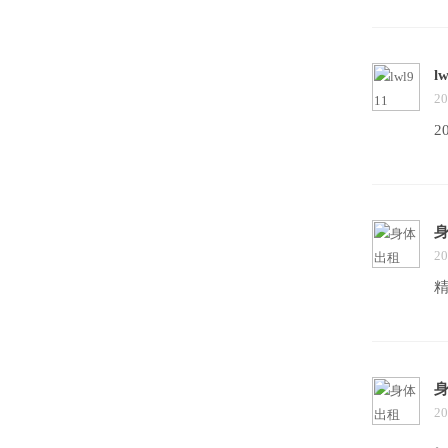
lw
20
2
20
20